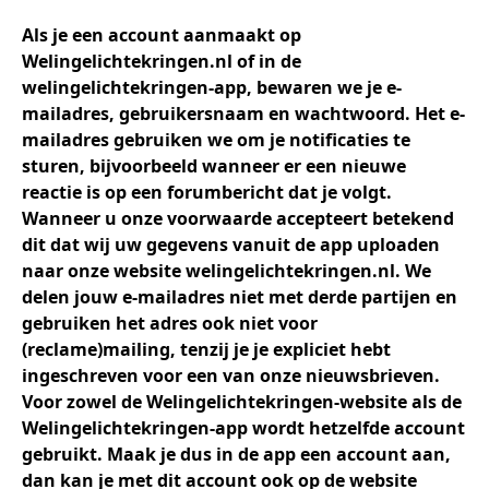
Als je een account aanmaakt op
Welingelichtekringen.nl of in de
welingelichtekringen-app
, bewaren we je
e-
mailadres
,
gebruikersnaam
en
wachtwoord
. Het e-
mailadres gebruiken we om je notificaties te
sturen, bijvoorbeeld wanneer er een nieuwe
reactie is op een forumbericht dat je volgt.
Wanneer u onze voorwaarde accepteert betekend
dit dat wij uw gegevens vanuit de app uploaden
naar onze website welingelichtekringen.nl. We
delen jouw
e-mailadres
niet
met derde partijen en
gebruiken het adres ook niet voor
(reclame)mailing, tenzij je je expliciet hebt
ingeschreven voor een van onze nieuwsbrieven.
Voor zowel de Welingelichtekringen-website als de
Welingelichtekringen-app wordt hetzelfde account
gebruikt. Maak je dus in de app een account aan,
dan kan je met dit account ook op de website