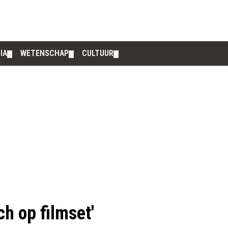
IA
WETENSCHAP
CULTUUR
▼
▼
▼
h op filmset'