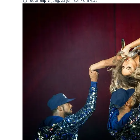
door
anp
vrijdag, 23 juni 2017 om 4:55