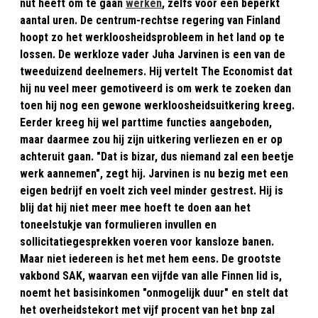
nut heeft om te gaan
werken
, zelfs voor een beperkt
aantal uren. De centrum-rechtse regering van Finland
hoopt zo het werkloosheidsprobleem in het land op te
lossen. De werkloze vader Juha Jarvinen is een van de
tweeduizend deelnemers. Hij vertelt The Economist dat
hij nu veel meer gemotiveerd is om werk te zoeken dan
toen hij nog een gewone werkloosheidsuitkering kreeg.
Eerder kreeg hij wel parttime functies aangeboden,
maar daarmee zou hij zijn uitkering verliezen en er op
achteruit gaan. "Dat is bizar, dus niemand zal een beetje
werk aannemen", zegt hij. Jarvinen is nu bezig met een
eigen bedrijf en voelt zich veel minder gestrest. Hij is
blij dat hij niet meer mee hoeft te doen aan het
toneelstukje van formulieren invullen en
sollicitatiegesprekken voeren voor kansloze banen.
Maar niet iedereen is het met hem eens. De grootste
vakbond SAK, waarvan een vijfde van alle Finnen lid is,
noemt het basisinkomen "onmogelijk duur" en stelt dat
het overheidstekort met vijf procent van het bnp zal