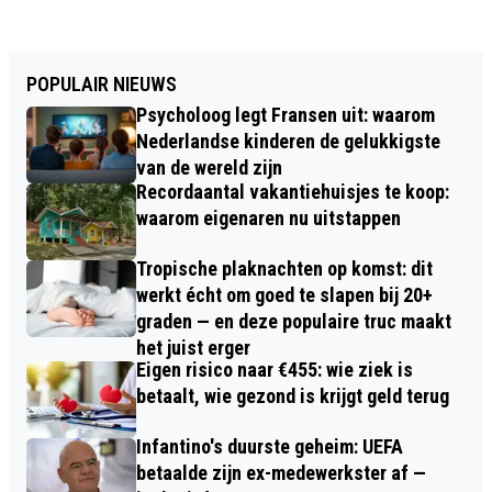
POPULAIR NIEUWS
Psycholoog legt Fransen uit: waarom
Nederlandse kinderen de gelukkigste
van de wereld zijn
Recordaantal vakantiehuisjes te koop:
waarom eigenaren nu uitstappen
Tropische plaknachten op komst: dit
werkt écht om goed te slapen bij 20+
graden — en deze populaire truc maakt
het juist erger
Eigen risico naar €455: wie ziek is
betaalt, wie gezond is krijgt geld terug
Infantino's duurste geheim: UEFA
betaalde zijn ex-medewerkster af —