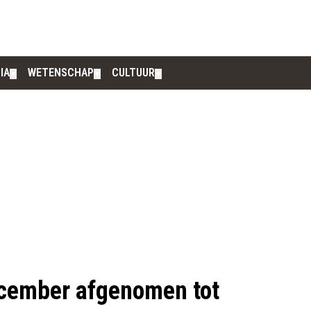
IA
WETENSCHAP
CULTUUR
▼
▼
▼
december afgenomen tot