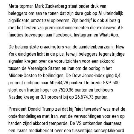
Meta-topman Mark Zuckerberg staat onder druk van
beleggers om aan te tonen dat zijn dure gok op AI uiteindelijk
significante omzet zal opleveren. Zijn bedrijf is ook al bezig
met het testen van premiumabonnementen die exclusieve AI-
functies toevoegen aan Facebook, Instagram en WhatsApp.
De belangrijkste graadmeters van de aandelenbeurzen in New
York eindigden licht in de plus, terwijl beleggers tegenstrijdige
signalen kregen over de vooruitzichten voor een akkoord
tussen de Verenigde Staten en Iran om de oorlog in het
Midden-Oosten te beëindigen. De Dow Jones-index ging 0,4
procent omhoog naar 50.644,28 punten. De brede S&P 500
sloot een fractie hoger op 7520,36 punten en techbeurs
Nasdaq kreeg er 0,1 procent bij op 26.674,73 punten.
President Donald Trump zei dat hij "niet tevreden" was met de
onderhandelingen met Iran, wat de verwachtingen voor een op
handen zijnd akkoord temperde. De VS ontkenden daarnaast
een Iraans mediabericht over een tussentijds conceptakkoord