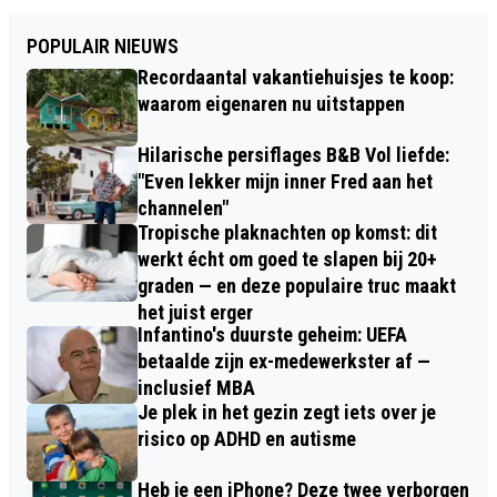
POPULAIR NIEUWS
Recordaantal vakantiehuisjes te koop:
waarom eigenaren nu uitstappen
Hilarische persiflages B&B Vol liefde:
"Even lekker mijn inner Fred aan het
channelen"
Tropische plaknachten op komst: dit
werkt écht om goed te slapen bij 20+
graden — en deze populaire truc maakt
het juist erger
Infantino's duurste geheim: UEFA
betaalde zijn ex-medewerkster af —
inclusief MBA
Je plek in het gezin zegt iets over je
risico op ADHD en autisme
Heb je een iPhone? Deze twee verborgen