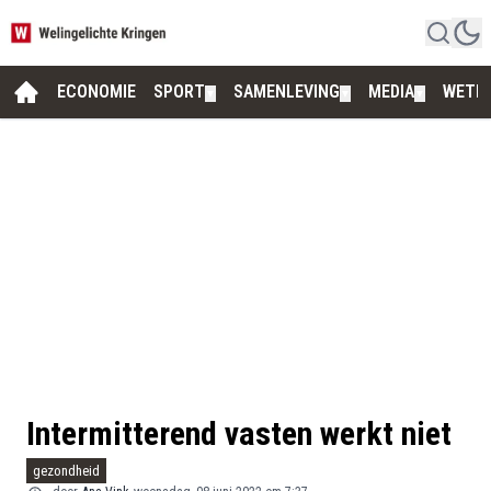
ECONOMIE
SPORT
SAMENLEVING
MEDIA
WETE
▼
▼
▼
Intermitterend vasten werkt niet
gezondheid