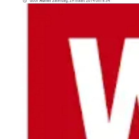
door
Admin
zaterdag, 29 maart 2014 om 8:34