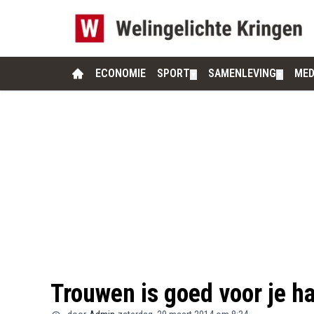
ECONOMIE
SPORT
SAMENLEVING
MED
▼
▼
Trouwen is goed voor je ha