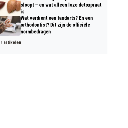
sloopt – en wat alleen loze detoxpraat
is
Wat verdient een tandarts? En een
orthodontist? Dit zijn de officiële
normbedragen
r artikelen