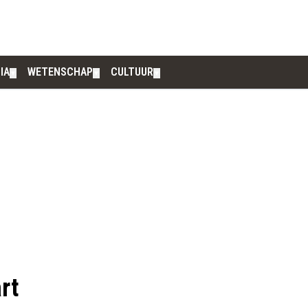
IA
WETENSCHAP
CULTUUR
▼
▼
▼
rt