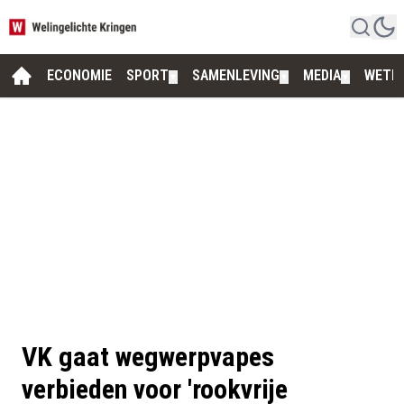
ECONOMIE
SPORT
SAMENLEVING
MEDIA
WETE
▼
▼
▼
VK gaat wegwerpvapes
verbieden voor 'rookvrije