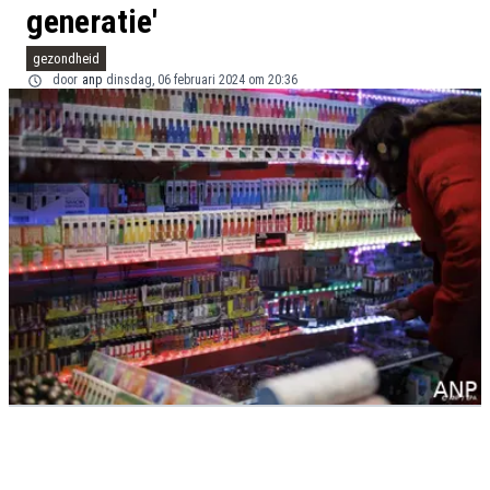
generatie'
gezondheid
door
anp
dinsdag, 06 februari 2024 om 20:36