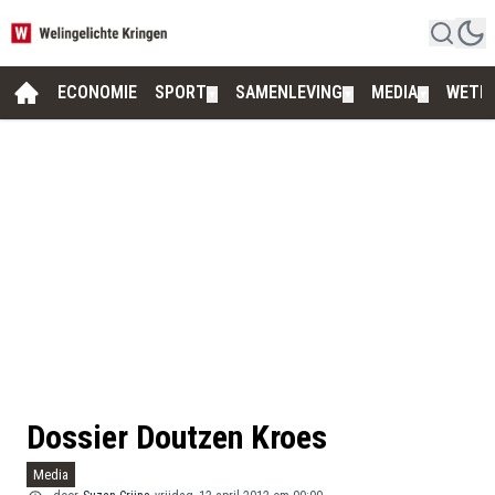
ECONOMIE
SPORT
SAMENLEVING
MEDIA
WETE
▼
▼
▼
Dossier Doutzen Kroes
Media