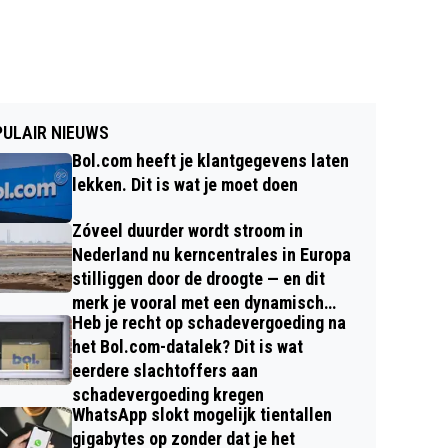
ULAIR NIEUWS
Bol.com heeft je klantgegevens laten
lekken. Dit is wat je moet doen
Zóveel duurder wordt stroom in
Nederland nu kerncentrales in Europa
stilliggen door de droogte — en dit
merk je vooral met een dynamisch
Heb je recht op schadevergoeding na
contract
het Bol.com-datalek? Dit is wat
eerdere slachtoffers aan
schadevergoeding kregen
WhatsApp slokt mogelijk tientallen
gigabytes op zonder dat je het