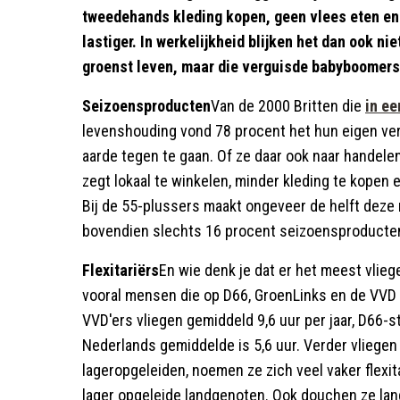
tweedehands kleding kopen, geen vlees eten en w
lastiger. In werkelijkheid blijken het dan ook nie
groenst leven, maar die verguisde babyboomers
Seizoensproducten
Van de 2000 Britten die
in ee
levenshouding vond 78 procent het hun eigen ve
aarde tegen te gaan. Of ze daar ook naar handele
zegt lokaal te winkelen, minder kleding te kopen 
Bij de 55-plussers maakt ongeveer de helft deze
bovendien slechts 16 procent seizoensproducten,
Flexitariërs
En wie denk je dat er het meest vlieg
vooral mensen die op D66, GroenLinks en de VVD
VVD'ers vliegen gemiddeld 9,6 uur per jaar, D66-
Nederlands gemiddelde is 5,6 uur. Verder vliegen
lageropgeleiden, noemen ze zich veel vaker flexit
lager opgeleide landgenoten. Ook douchen ze lan