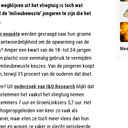
egblijven uit het vliegtuig is toch wat
t de 'milieubewuste' jongeren te zijn die het
.
n enquête
werden gevraagd naar hun groene
rantwoordelijkheid om de opwarming van de
Mee
n? Amper een kwart van de 18- tot 34-jarigen
en plastic voor eenmalig gebruik te vermijden.
 milieubewuste keuzes. Van de jongeren koopt
 terwijl 35 procent van de ouderen dat doet.
en? Uit
onderzoek van I&O Research
blijkt dat
 stemmen het vaakst het vliegtuig nemen.
stemmers 7 uur en GroenLinksers 5,7 uur. Het
 hogeropgeleiden vier keer zo vaak als
ariër, maar eten ze toch meer vlees dan hun
ger en wonen ze vaker in slecht geïsoleerde