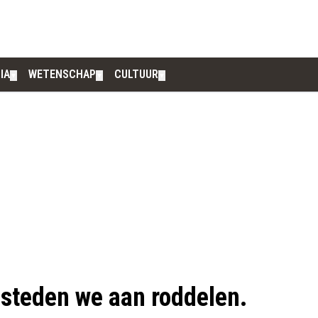
IA
WETENSCHAP
CULTUUR
▼
▼
▼
besteden we aan roddelen.