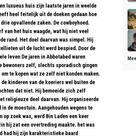
een luxueus huis zijn laatste jaren in weelde
eft heel feitelijk uit de doeken gedaan hoe
jn drie opvallende zaken.
De cowboyhoed.
f van het huis waagde, wat hij niet veel
de rand. Het doel daarvan was simpel. Hij
tellieten uit de lucht werd bespied. Door de
pele leven
De jaren in Abbotabed waren
Mee
e bewoners zelf, slechts sporadisch gingen
l om te kopen wat ze zelf niet konden maken.
 de kinderen van de koeriers wel buiten de
hten dat niet. Hij bemoeide zich zelf
t religieuze deel daarvan. Hij organiseerde
d in de moestuin.
Aangehouden wegens te
em op zoek was, werd Bin Laden een keer
in hij zat een overtreding maakte. het was
 had hij zijn karakteristieke baard