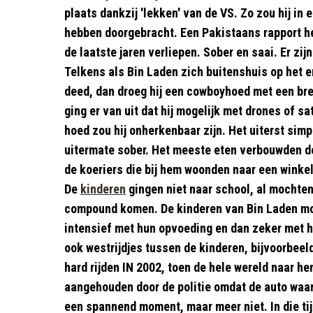
plaats dankzij 'lekken' van de VS. Zo zou hij in 
hebben doorgebracht. Een Pakistaans rapport he
de laatste jaren verliepen. Sober en saai. Er zi
Telkens als Bin Laden zich buitenshuis op het er
deed, dan droeg hij een cowboyhoed met een bre
ging er van uit dat hij mogelijk met drones of sa
hoed zou hij onherkenbaar zijn.
Het uiterst sim
uitermate sober. Het meeste eten verbouwden d
de koeriers die bij hem woonden naar een winke
De
kinderen
gingen niet naar school, al mochten
compound komen. De kinderen van Bin Laden moc
intensief met hun opvoeding en dan zeker met he
ook westrijdjes tussen de kinderen, bijvoorbeel
hard rijden
IN 2002, toen de hele wereld naar h
aangehouden door de politie omdat de auto waar
een spannend moment, maar meer niet. In die tijd