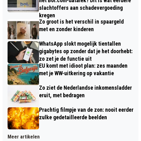
het Bol.com-datalek? Dit is wat eerdere
slachtoffers aan schadevergoeding
kregen
Zo groot is het verschil in spaargeld
met en zonder kinderen
WhatsApp slokt mogelijk tientallen
gigabytes op zonder dat je het doorhebt:
zo zet je de functie uit
EU komt met idioot plan: zes maanden
met je WW-uitkering op vakantie
Zo ziet de Nederlandse inkomensladder
eruit, met bedragen
Prachtig filmpje van de zon: nooit eerder
zulke gedetailleerde beelden
Meer artikelen