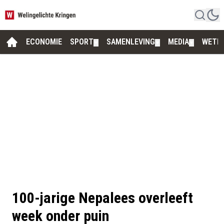
ECONOMIE
SPORT
SAMENLEVING
MEDIA
WETE
▼
▼
▼
100-jarige Nepalees overleeft
week onder puin