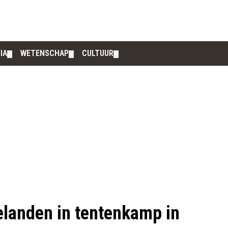
IA
WETENSCHAP
CULTUUR
▼
▼
▼
elanden in tentenkamp in