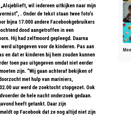
„Alsjeblieft, wil iedereen uitkijken naar mijn
ermist”, . Onder de tekst staan twee foto's
door bijna 17.000 andere Facebookgebruikers
gochtend dood aangetroffen in een
oorn. Hij had zelfmoord gepleegd. Daarna
m werd uitgegeven voor de kinderen. Pas aan
Mee
as en dat er kinderen bij hem zouden kunnen
rder toen pas uitgegeven omdat niet eerder
moeten zijn. “Wij gaan achteraf bekijken of
 doorzocht met hulp van mariniers,
 02.00 uur werd de zoektocht stopgezet. Ook
rdvoerder de hele nacht onderzoek gedaan.
avond heeft getankt. Daar zijn
eldt op Facebook dat ze nog altijd niet zijn