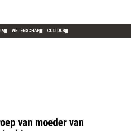
IA
WETENSCHAP
CULTUUR
▼
▼
▼
roep van moeder van