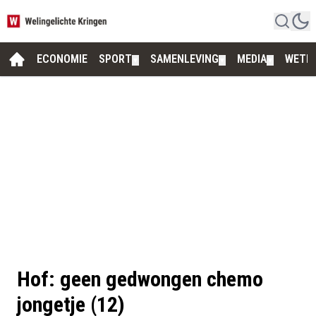
ECONOMIE
SPORT
SAMENLEVING
MEDIA
WETE
▼
▼
▼
Hof: geen gedwongen chemo
jongetje (12)