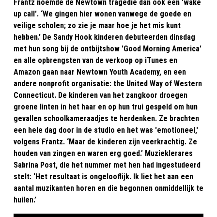
Frantz noemde de Newtown tragedie dan ook een 'wake
up call'. ‘We gingen hier wonen vanwege de goede en
veilige scholen; zo zie je maar hoe je het mis kunt
hebben.' De Sandy Hook kinderen debuteerden dinsdag
met hun song bij de ontbijtshow 'Good Morning America'
en alle opbrengsten van de verkoop op iTunes en
Amazon gaan naar Newtown Youth Academy, en een
andere nonprofit organisatie: the United Way of Western
Connecticut. De kinderen van het zangkoor droegen
groene linten in het haar en op hun trui gespeld om hun
gevallen schoolkameraadjes te herdenken. Ze brachten
een hele dag door in de studio en het was 'emotioneel,'
volgens Frantz. ‘Maar de kinderen zijn veerkrachtig. Ze
houden van zingen en waren erg goed.’ Muzieklerares
Sabrina Post, die het nummer met hen had ingestudeerd
stelt: ‘Het resultaat is ongelooflijk. Ik liet het aan een
aantal muzikanten horen en die begonnen onmiddellijk te
huilen.’