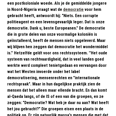
een postkoloniale woede. Als je de gemiddelde jongere
in Noord-Nigeria vraagt wat de
democratie
voor hem
gebracht heeft, antwoordt hij: "Niets. Een corrupte
politieagent en een levensgevaarlijk leger. Dat is onze
democratie. Dank u, beste Europeanen." De democratie
die in grote delen van onze voormalige koloniën is
geïnstalleerd, heeft de mensen niets opgeleverd. Maar
wij blijven hen zeggen dat democratie het wondermiddel
is.'' Hetzelfde geldt voor ons rechtssysteem. ''Het oude
systeem van rechtvaardigheid, dat in veel landen goed
werkte werd compleet tenietgedaan en vervangen door
wat het Westen invoerde onder het label
democratisering, mensenrechten en "internationale
rechtspraak". Maar in hun dagelijkse praktijk zien de
mensen dat het alleen maar ellende bracht. En dan komt
al-Qaeda langs, of de IS of een van die groepen, en ze
zeggen: "Democratie? Wat heb je daar nu aan? Wat heeft
het jou gebracht?" Die groepen eisen een plaats in de
politiek op. Er zijn natuurlijk massa's mensen die met dat