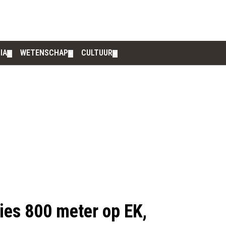
IA
WETENSCHAP
CULTUUR
▼
▼
▼
ries 800 meter op EK,