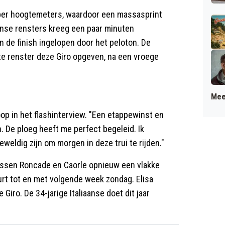
mper hoogtemeters, waardoor een massasprint
anse rensters kreeg een paar minuten
n de finish ingelopen door het peloton. De
te renster deze Giro opgeven, na een vroege
Mee
loop in het flashinterview. "Een etappewinst en
 De ploeg heeft me perfect begeleid. Ik
weldig zijn om morgen in deze trui te rijden."
tussen Roncade en Caorle opnieuw een vlakke
urt tot en met volgende week zondag. Elisa
Giro. De 34-jarige Italiaanse doet dit jaar