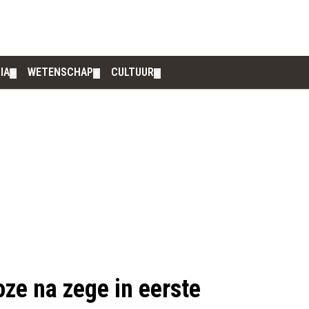
IA
WETENSCHAP
CULTUUR
▼
▼
▼
oze na zege in eerste