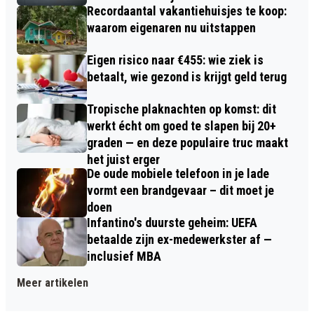
Recordaantal vakantiehuisjes te koop:
waarom eigenaren nu uitstappen
Eigen risico naar €455: wie ziek is
betaalt, wie gezond is krijgt geld terug
Tropische plaknachten op komst: dit
werkt écht om goed te slapen bij 20+
graden — en deze populaire truc maakt
het juist erger
De oude mobiele telefoon in je lade
vormt een brandgevaar – dit moet je
doen
Infantino's duurste geheim: UEFA
betaalde zijn ex-medewerkster af —
inclusief MBA
Meer artikelen