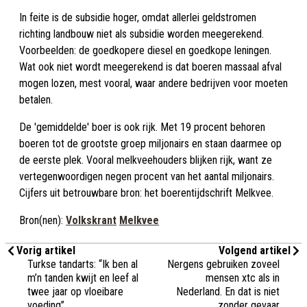
In feite is de subsidie hoger, omdat allerlei geldstromen
richting landbouw niet als subsidie worden meegerekend.
Voorbeelden: de goedkopere diesel en goedkope leningen.
Wat ook niet wordt meegerekend is dat boeren massaal afval
mogen lozen, mest vooral, waar andere bedrijven voor moeten
betalen.
De 'gemiddelde' boer is ook rijk. Met 19 procent behoren
boeren tot de grootste groep miljonairs en staan daarmee op
de eerste plek. Vooral melkveehouders blijken rijk, want ze
vertegenwoordigen negen procent van het aantal miljonairs.
Cijfers uit betrouwbare bron: het boerentijdschrift Melkvee.
Bron(nen):
Volkskrant
Melkvee
Vorig artikel
Volgend artikel
Turkse tandarts: “Ik ben al
Nergens gebruiken zoveel
m’n tanden kwijt en leef al
mensen xtc als in
twee jaar op vloeibare
Nederland. En dat is niet
voeding”
zonder gevaar