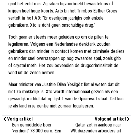
gaat het echt mis. Zij raken bijvoorbeeld bewusteloos of
krijgen heel hoge koorts. Arts bij het Trimbos Esther Croes
vertelt
in het AD:
"Er overlijden jaarlijks ook enkele
gebruikers. Xtc is écht geen onschuldige drug.”
Toch gaan er steeds meer geluiden op om de pillen te
legaliseren. Volgens een Nederlandse denktank zouden
gebruikers dan minder in contact komen met criminele dealers
en minder snel overstappen op nog zwaarder spul, zoals ghb
of crystal meth. Het zou bovendien de drugscriminaliteit de
wind uit de zeilen nemen.
Maar minister van Justitie Dilan Yesilgöz liet al weten dat dit
niet zo makkelijk is. Xtc wordt internationaal gezien als een
gevaarlijk middel dat op lijst 1 van de Opiumwet staat. Dat kun
je als land in je eentje niet zomaar legaliseren.
Vorig artikel
Volgend artikel
Een gemiddelde boer
Qatar zet in aanloop naar
'verdient' 78.000 euro. Een
WK duizenden arbeiders uit