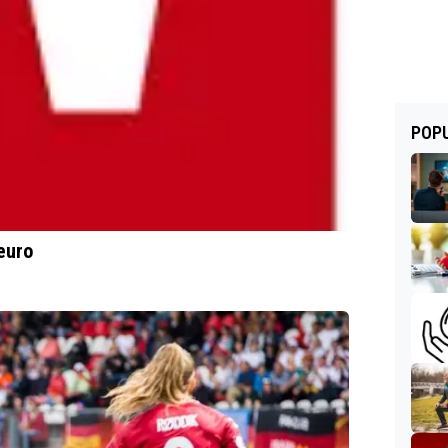
POPU
euro