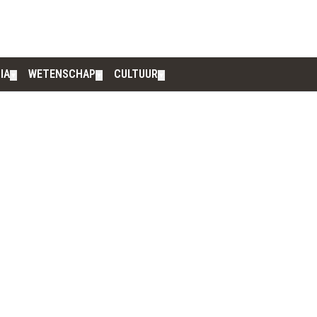
IA
WETENSCHAP
CULTUUR
▼
▼
▼