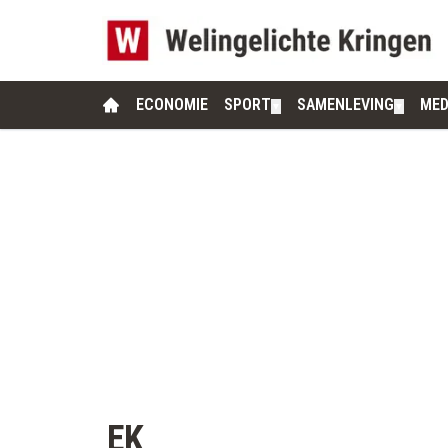
ECONOMIE
SPORT
SAMENLEVING
MED
▼
▼
EK