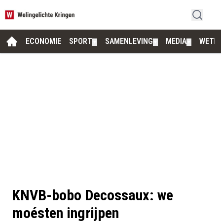
ECONOMIE
SPORT
SAMENLEVING
MEDIA
WETE
▼
▼
▼
KNVB-bobo Decossaux: we
moésten ingrijpen