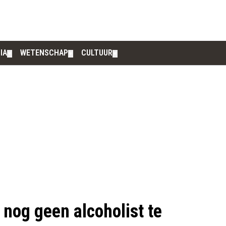
IA
WETENSCHAP
CULTUUR
▼
▼
▼
e nog geen alcoholist te