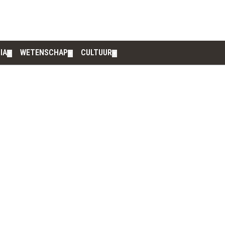
IA
WETENSCHAP
CULTUUR
▼
▼
▼