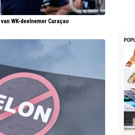
h van WK-deelnemer Curaçao
POPU