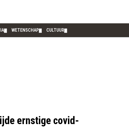
IA
WETENSCHAP
CULTUUR
▼
▼
▼
jde ernstige covid-