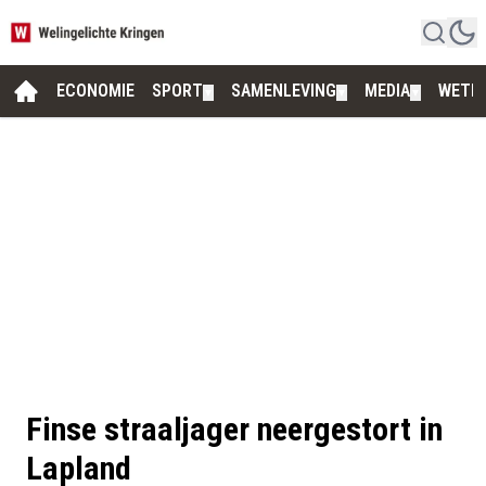
ECONOMIE
SPORT
SAMENLEVING
MEDIA
WETE
▼
▼
▼
Finse straaljager neergestort in
Lapland