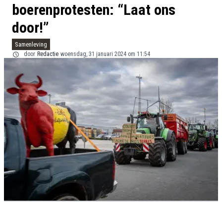
boerenprotesten: “Laat ons
door!”
Samenleving
door
Redactie
woensdag, 31 januari 2024 om 11:54