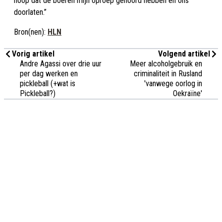
hoop dat de boeren mijn oproep gehoord hebben en ons
doorlaten.”
Bron(nen):
HLN
Vorig artikel
Volgend artikel
Andre Agassi over drie uur
Meer alcoholgebruik en
per dag werken en
criminaliteit in Rusland
pickleball (+wat is
'vanwege oorlog in
Pickleball?)
Oekraïne'