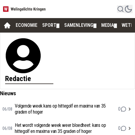
ECONOMIE
SPORT
SAMENLEVING
MEDIA
WETE
▼
▼
▼
Redactie
Nieuws
Volgende week kans op hittegolf en maxima van 35
0
06/08
graden of hoger
Het wordt volgende week weer bloedheet: kans op
0
06/08
hittegolf en maxima van 35 graden of hoger