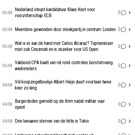
Nederland steunt kandidatuur Klaas Knot voor
0
05/08
voorzitterschap ECB
Meerdere gewonden door steekpartij in centrum Londen
0
05/08
Wat is er aan de hand met Carlos Alcaraz? Toptennisser
0
05/08
mist ook Cincinnati en is onzeker voor US Open
Vakbond CPA baalt van rel rond controles borstomvang
0
05/08
wielrensters
Vol koopzegelboekje Albert Heijn duurt voortaan twee
0
04/08
keer zo lang
Burgerdoden gemeld op de Krim nadat militair vuur
0
04/08
opent
Drie leeuwen sterven van de hitte in Tokio
0
04/08