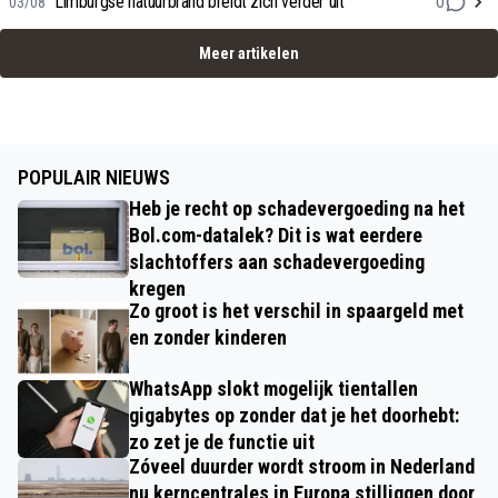
Limburgse natuurbrand breidt zich verder uit
0
03/08
Meer artikelen
POPULAIR NIEUWS
Heb je recht op schadevergoeding na het
Bol.com-datalek? Dit is wat eerdere
slachtoffers aan schadevergoeding
kregen
Zo groot is het verschil in spaargeld met
en zonder kinderen
WhatsApp slokt mogelijk tientallen
gigabytes op zonder dat je het doorhebt:
zo zet je de functie uit
Zóveel duurder wordt stroom in Nederland
nu kerncentrales in Europa stilliggen door