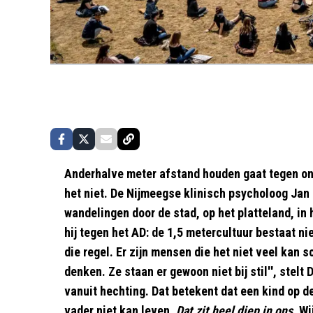
Anderhalve meter afstand houden gaat tegen onz
het niet. De Nijmeegse klinisch psycholoog Jan
wandelingen door de stad, op het platteland, in 
hij tegen het AD: de 1,5 metercultuur bestaat n
die regel. Er zijn mensen die het niet veel kan s
denken. Ze staan er gewoon niet bij stil'', stel
vanuit
hechting
. Dat betekent dat een kind op d
vader niet kan leven.
Dat zit heel diep in ons.
Wi