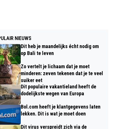
ULAIR NIEUWS
Dit heb je maandelijks écht nodig om
op Bali te leven
Zo vertelt je lichaam dat je moet
minderen: zeven tekenen dat je te veel
suiker eet
Dit populaire vakantieland heeft de
dodelijkste wegen van Europa
Bol.com heeft je klantgegevens laten
lekken. Dit is wat je moet doen
Dit virus verspreidt zich via de