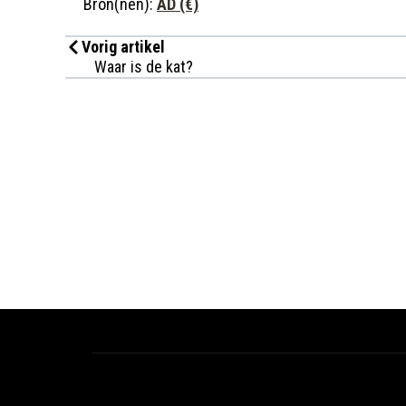
Bron(nen):
AD (€)
Vorig artikel
Waar is de kat?