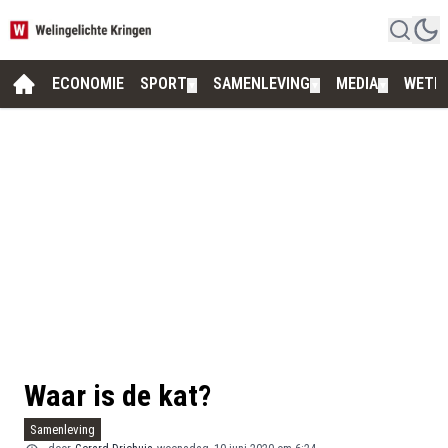
ECONOMIE
SPORT
SAMENLEVING
MEDIA
WETE
▼
▼
▼
Waar is de kat?
Samenleving