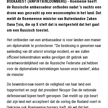
BOEKAREST (ANP/RTR/BLOOMBERG) - Roemenië heeft
de Russische ambassadeur ontboden nadat 's nachts een
drone was gecrasht op een wooncomplex in het land. Dat
meldt de Roemeense minister van Buitenlandse Zaken
Oana Țoiu, die op X stelt dat is vastgesteld dat het gaat
om een Russisch toestel.
Het ontbieden van een ambassadeur is voor landen een manier
om diplomatiek te protesteren. "De beslissing is genomen naar
aanleiding van dit uiterst ernstige incident, en we zullen
officieel bekendmaken welke gevolgen dit gebrek aan
verantwoordelijkheid van de Russische Federatie zal hebben
voor de diplomatieke betrekkingen tussen onze landen", aldus
de minister.
De bewindsvrouw noemt de veiligheid van haar land een
topprioriteit en zegt dat president Nicușor Dan de nationale
defensieraad bijeen heeft geroepen. Dan meldt op zijn beurt
dat zijn land niet accepteert dat de oorlog die Rusland voert in
Oekraïne ook Roemeense burgers treft. Hij wil dat het