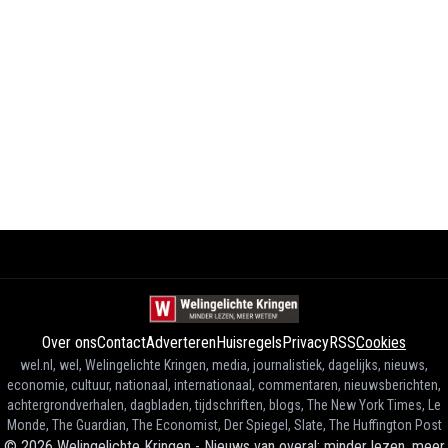
Over ons
Contact
Adverteren
Huisregels
Privacy
RSS
Cookies
wel.nl, wel, Welingelichte Kringen, media, journalistiek, dagelijks, nieuws,
economie, cultuur, nationaal, internationaal, commentaren, nieuwsberichten,
achtergrondverhalen, dagbladen, tijdschriften, blogs, The New York Times, Le
Monde, The Guardian, The Economist, Der Spiegel, Slate, The Huffington Post
©
2026
Welingelichte Kringen - Nieuws van overal: minder lezen, meer