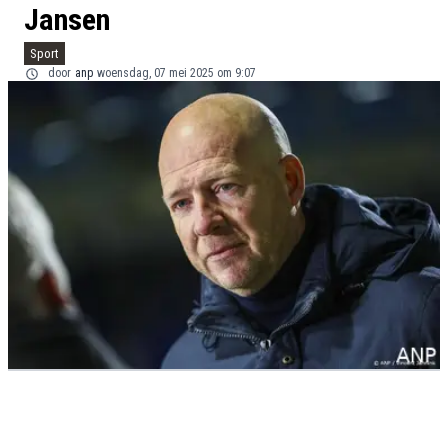
Jansen
Sport
door
anp
woensdag, 07 mei 2025 om 9:07