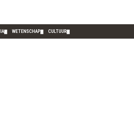
IA
WETENSCHAP
CULTUUR
▼
▼
▼