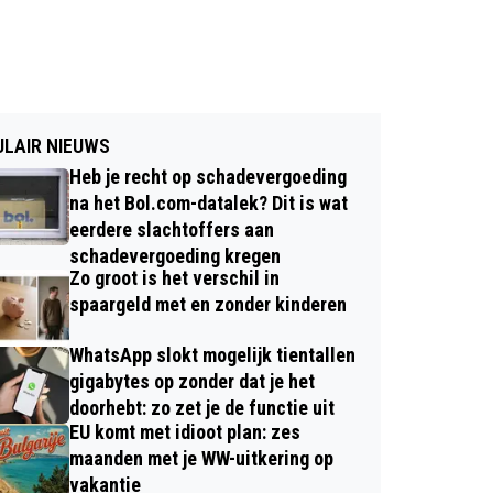
LAIR NIEUWS
Heb je recht op schadevergoeding
na het Bol.com-datalek? Dit is wat
eerdere slachtoffers aan
schadevergoeding kregen
Zo groot is het verschil in
spaargeld met en zonder kinderen
WhatsApp slokt mogelijk tientallen
gigabytes op zonder dat je het
doorhebt: zo zet je de functie uit
EU komt met idioot plan: zes
maanden met je WW-uitkering op
vakantie