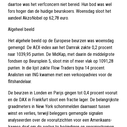
daartoe was het verfconcern niet bereid. Hun bod was wel
fors hoger dan de huidige beurskoers. Woensdag sloot het
aandeel AkzoNobel op 62,78 euro.
Algeheel beeld
Het algehele beeld op de Europese beurzen was woensdag
gemengd. De AEX-index aan het Damrak zakte 0,2 procent
naar 1039,95 punten. De MidKap, met daarin de middelgrote
fondsen op Beursplein 5, sloot min of meer vlak op 1091,28
punten. In die lijst zakte Flow Traders bijna 14 procent.
Analisten van ING kwamen met een verkoopadvies voor de
flitshandelaar.
De beurzen in Londen en Parijs gingen tot 0,4 procent vooruit
en de DAX in Frankfurt sloot een fractie lager. De belangrijkste
graadmeters in New York schommelden daarnaast tussen
winst en verlies, terwijl beleggers gemengde signalen
analyseerden over de vooruitzichten voor een Amerikaans-
Iraanse deal om de oorlog te beëindigen en energiestromen