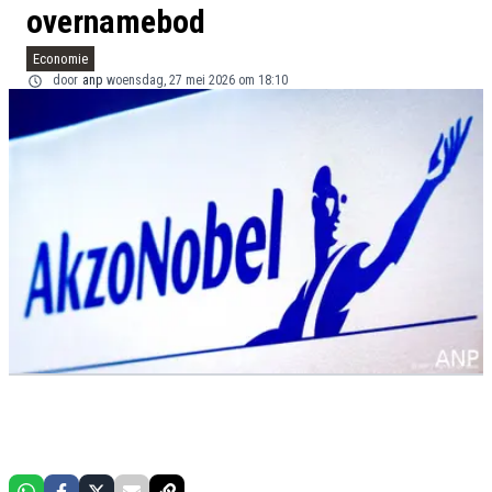
overnamebod
Economie
door
anp
woensdag, 27 mei 2026 om 18:10