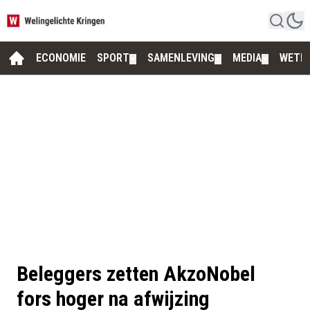
ECONOMIE
SPORT
SAMENLEVING
MEDIA
WETE
▼
▼
▼
Beleggers zetten AkzoNobel
fors hoger na afwijzing