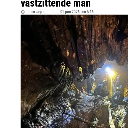
vastzittende man
door
anp
maandag, 01 juni 2026 om 5:16