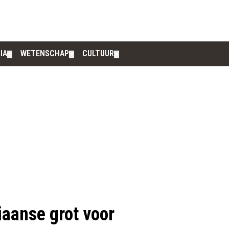
IA
WETENSCHAP
CULTUUR
▼
▼
▼
liaanse grot voor