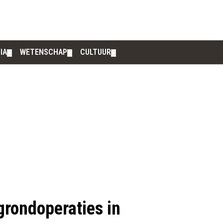
IA
WETENSCHAP
CULTUUR
▼
▼
▼
 grondoperaties in