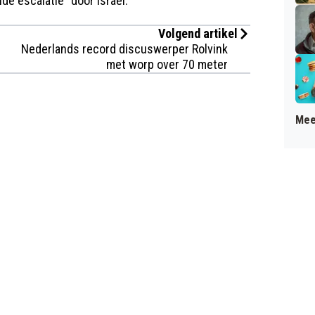
de escalatie" door Israël.
Volgend artikel
Nederlands record discuswerper Rolvink
met worp over 70 meter
Mee