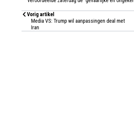
veroordeelde zaterdag de "gevaarlijke en ongeken
Vorig artikel
Media VS: Trump wil aanpassingen deal met
Iran