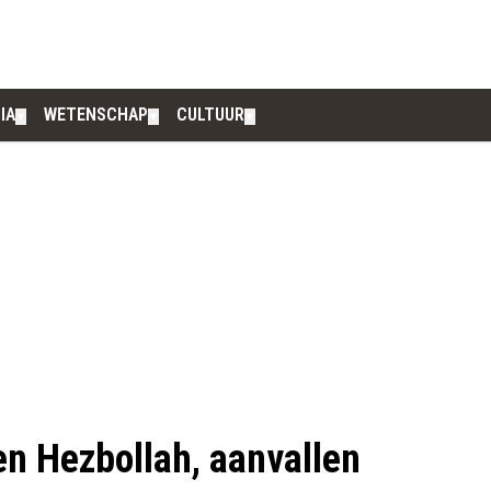
IA
WETENSCHAP
CULTUUR
▼
▼
▼
en Hezbollah, aanvallen