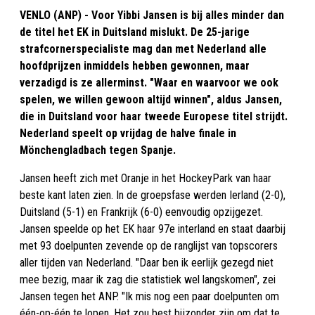
VENLO (ANP) - Voor Yibbi Jansen is bij alles minder dan
de titel het EK in Duitsland mislukt. De 25-jarige
strafcornerspecialiste mag dan met Nederland alle
hoofdprijzen inmiddels hebben gewonnen, maar
verzadigd is ze allerminst. "Waar en waarvoor we ook
spelen, we willen gewoon altijd winnen", aldus Jansen,
die in Duitsland voor haar tweede Europese titel strijdt.
Nederland speelt op vrijdag de halve finale in
Mönchengladbach tegen Spanje.
Jansen heeft zich met Oranje in het HockeyPark van haar
beste kant laten zien. In de groepsfase werden Ierland (2-0),
Duitsland (5-1) en Frankrijk (6-0) eenvoudig opzijgezet.
Jansen speelde op het EK haar 97e interland en staat daarbij
met 93 doelpunten zevende op de ranglijst van topscorers
aller tijden van Nederland. "Daar ben ik eerlijk gezegd niet
mee bezig, maar ik zag die statistiek wel langskomen", zei
Jansen tegen het ANP. "Ik mis nog een paar doelpunten om
één-op-één te lopen. Het zou best bijzonder zijn om dat te