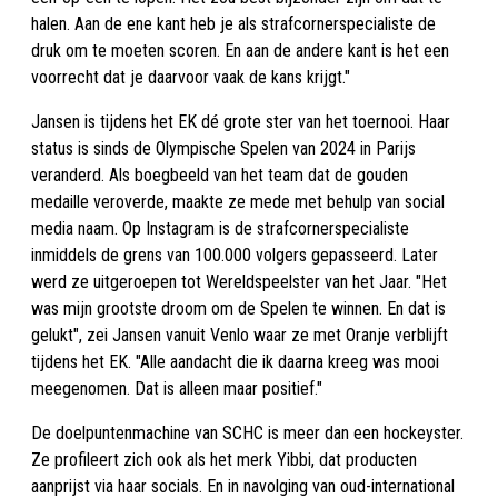
halen. Aan de ene kant heb je als strafcornerspecialiste de
druk om te moeten scoren. En aan de andere kant is het een
voorrecht dat je daarvoor vaak de kans krijgt."
Jansen is tijdens het EK dé grote ster van het toernooi. Haar
status is sinds de Olympische Spelen van 2024 in Parijs
veranderd. Als boegbeeld van het team dat de gouden
medaille veroverde, maakte ze mede met behulp van social
media naam. Op Instagram is de strafcornerspecialiste
inmiddels de grens van 100.000 volgers gepasseerd. Later
werd ze uitgeroepen tot Wereldspeelster van het Jaar. "Het
was mijn grootste droom om de Spelen te winnen. En dat is
gelukt", zei Jansen vanuit Venlo waar ze met Oranje verblijft
tijdens het EK. "Alle aandacht die ik daarna kreeg was mooi
meegenomen. Dat is alleen maar positief."
De doelpuntenmachine van SCHC is meer dan een hockeyster.
Ze profileert zich ook als het merk Yibbi, dat producten
aanprijst via haar socials. En in navolging van oud-international