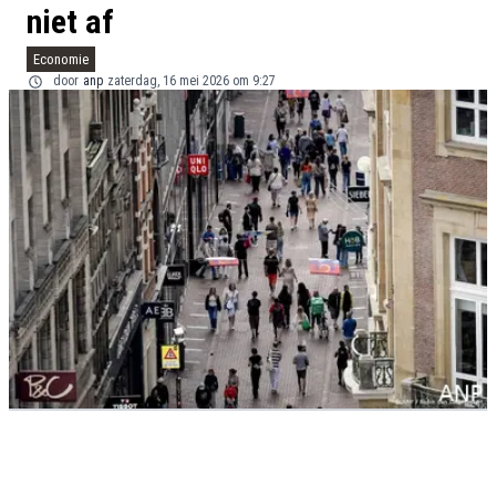
niet af
Economie
door
anp
zaterdag, 16 mei 2026 om 9:27