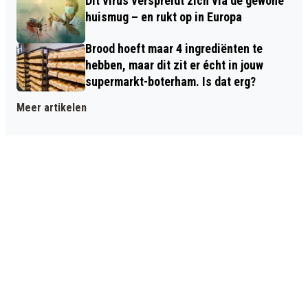
Dit virus verspreidt zich via de gewone
huismug – en rukt op in Europa
Brood hoeft maar 4 ingrediënten te
hebben, maar dit zit er écht in jouw
supermarkt-boterham. Is dat erg?
Meer artikelen