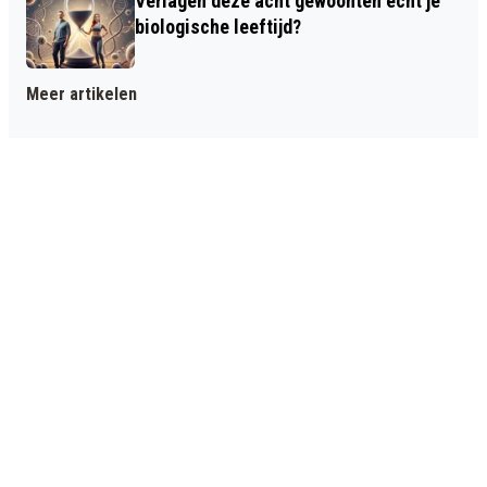
Verlagen déze acht gewoonten echt je
biologische leeftijd?
Meer artikelen