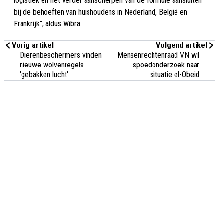
logistiek en het verder aanscherpen van de formule aansluiten
bij de behoeften van huishoudens in Nederland, België en
Frankrijk", aldus Wibra.
Vorig artikel
Volgend artikel
Dierenbeschermers vinden
Mensenrechtenraad VN wil
nieuwe wolvenregels
spoedonderzoek naar
'gebakken lucht'
situatie el-Obeid