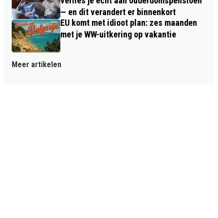
verlies je écht aan ouderdomspensioen
— en dit verandert er binnenkort
EU komt met idioot plan: zes maanden
met je WW-uitkering op vakantie
Meer artikelen