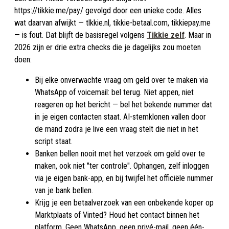
https://tikkie.me/pay/ gevolgd door een unieke code. Alles
wat daarvan afwijkt — tlkkie.nl, tikkie-betaal.com, tikkiepay.me
— is fout. Dat blijft de basisregel volgens
Tikkie zelf
. Maar in
2026 zijn er drie extra checks die je dagelijks zou moeten
doen:
Bij elke onverwachte vraag om geld over te maken via
WhatsApp of voicemail: bel terug. Niet appen, niet
reageren op het bericht — bel het bekende nummer dat
in je eigen contacten staat. AI-stemklonen vallen door
de mand zodra je live een vraag stelt die niet in het
script staat.
Banken bellen nooit met het verzoek om geld over te
maken, ook niet "ter controle". Ophangen, zelf inloggen
via je eigen bank-app, en bij twijfel het officiële nummer
van je bank bellen.
Krijg je een betaalverzoek van een onbekende koper op
Marktplaats of Vinted? Houd het contact binnen het
platform. Geen WhatsApp, geen privé-mail, geen één-