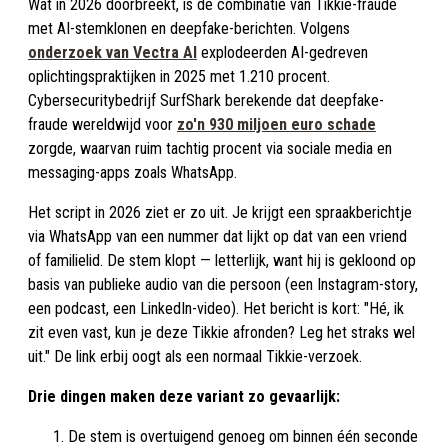
Wat in 2026 doorbreekt, is de combinatie van Tikkie-fraude
met AI-stemklonen en deepfake-berichten. Volgens
onderzoek van Vectra AI
explodeerden AI-gedreven
oplichtingspraktijken in 2025 met 1.210 procent.
Cybersecuritybedrijf SurfShark berekende dat deepfake-
fraude wereldwijd voor
zo'n 930 miljoen euro schade
zorgde, waarvan ruim tachtig procent via sociale media en
messaging-apps zoals WhatsApp.
Het script in 2026 ziet er zo uit. Je krijgt een spraakberichtje
via WhatsApp van een nummer dat lijkt op dat van een vriend
of familielid. De stem klopt — letterlijk, want hij is gekloond op
basis van publieke audio van die persoon (een Instagram-story,
een podcast, een LinkedIn-video). Het bericht is kort: "Hé, ik
zit even vast, kun je deze Tikkie afronden? Leg het straks wel
uit." De link erbij oogt als een normaal Tikkie-verzoek.
Drie dingen maken deze variant zo gevaarlijk:
De stem is overtuigend genoeg om binnen één seconde