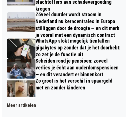
slachtoffers aan schadevergoeding
kregen
Zóveel duurder wordt stroom in
Nederland nu kerncentrales in Europa
stilliggen door de droogte — en dit merk
je vooral met een dynamisch contract
WhatsApp slokt mogelijk tientallen
gigabytes op zonder dat je het doorhebt:
zo zet je de functie uit
Scheiden rond je pensioen: zoveel
verlies je écht aan ouderdomspensioen
— en dit verandert er binnenkort
Zo groot is het verschil in spaargeld
met en zonder kinderen
Meer artikelen