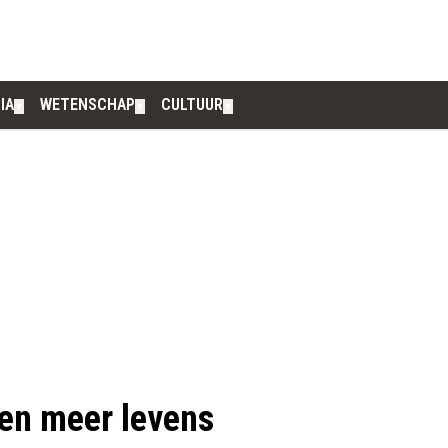
IA
WETENSCHAP
CULTUUR
▼
▼
▼
sen meer levens